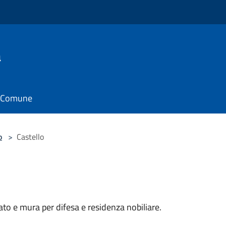
a
il Comune
o
>
Castello
sato e mura per difesa e residenza nobiliare.