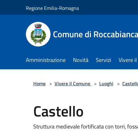
Salta al contenuto principale
Regione Emilia-Romagna
Comune di Roccabianc
Amministrazione
Novità
Servizi
Vivere 
Home
>
Vivere il Comune
>
Luoghi
>
Castell
Castello
Struttura medievale fortificata con torri, fos