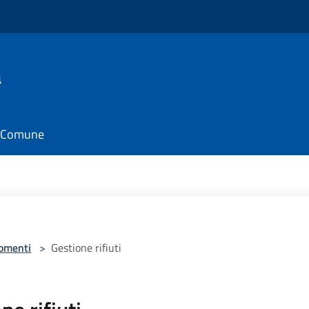
a
il Comune
omenti
>
Gestione rifiuti