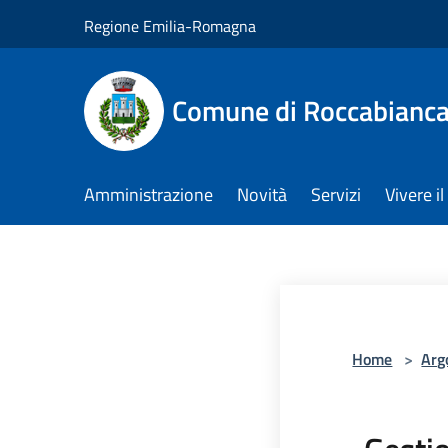
Salta al contenuto principale
Regione Emilia-Romagna
Comune di Roccabianc
Amministrazione
Novità
Servizi
Vivere 
Home
>
Arg