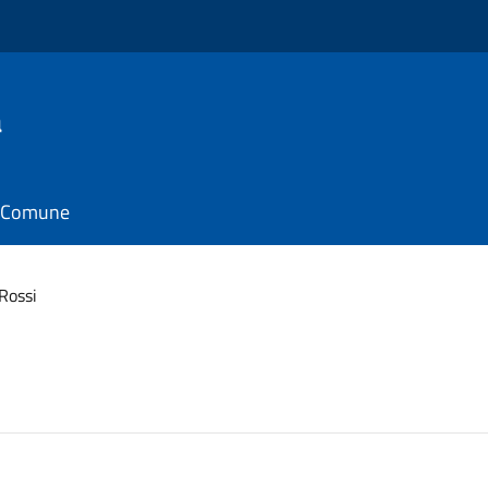
a
il Comune
 Rossi