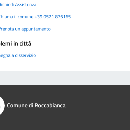
Richiedi Assistenza
Chiama il comune +39 0521 876165
Prenota un appuntamento
lemi in città
Segnala disservizio
Comune di Roccabianca