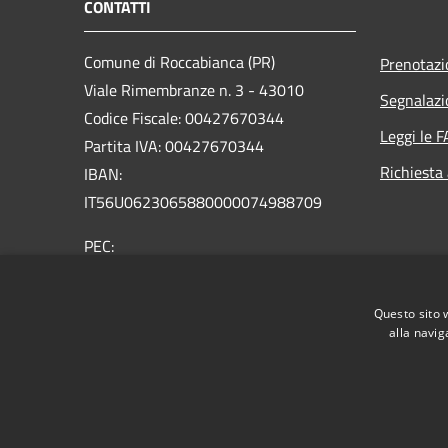
CONTATTI
Comune di Roccabianca (PR)
Prenotaz
Viale Rimembranze n. 3 - 43010
Segnalazi
Codice Fiscale: 00427670344
Leggi le 
Partita IVA: 00427670344
Richiesta
IBAN:
IT56U0623065880000074988709
PEC:
protocollo@postacert.comune.roccabianca.pr.it
Centralino Unico: +39 0521 876165
Questo sito 
alla navig
RSS
Accessibilità
Privacy
Cookie
Mappa de