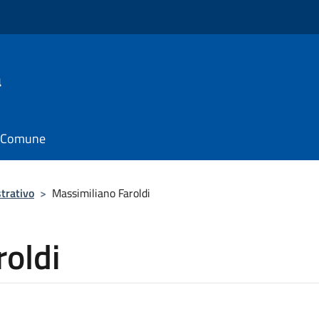
a
il Comune
trativo
>
Massimiliano Faroldi
oldi