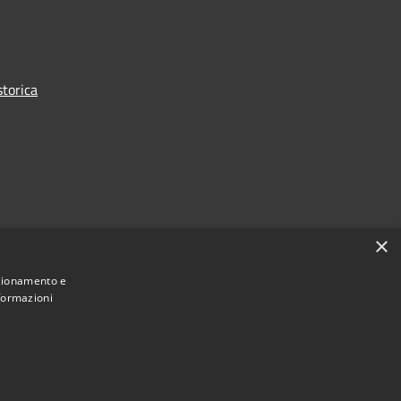
torica
×
nzionamento e
nformazioni
Municipium
Accesso
mune di Roccabianca • Powered by
•