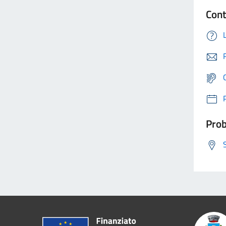
Cont
Prob