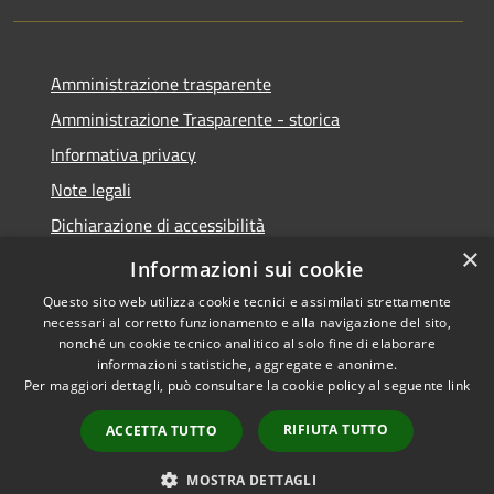
Amministrazione trasparente
Amministrazione Trasparente - storica
Informativa privacy
Note legali
Dichiarazione di accessibilità
×
Obiettivi di accessibilità
Informazioni sui cookie
Questo sito web utilizza cookie tecnici e assimilati strettamente
necessari al corretto funzionamento e alla navigazione del sito,
nonché un cookie tecnico analitico al solo fine di elaborare
informazioni statistiche, aggregate e anonime.
RSS
Copyright © 2026 • Comune di
Per maggiori dettagli, può consultare la cookie policy al seguente
link
Accessibilità
Roccabianca • Powered by
Privacy
Municipium
Accesso
•
RIFIUTA TUTTO
ACCETTA TUTTO
Cookie
redazione
Mappa del sito
MOSTRA DETTAGLI