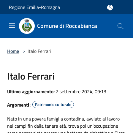
Salta al contenuto principale
Regione Emilia-Romagna
Comune di Roccabianca
Home
>
Italo Ferrari
Italo Ferrari
Ultimo aggiornamento
: 2 settembre 2024, 09:13
Argomenti
:
Patrimonio culturale
Nato in una povera famiglia contadina, avviato al lavoro
nei campi fin dalla tenera età, trova poi un'occupazione
come apprendista presso una bottega da ciabattino a Sissa.