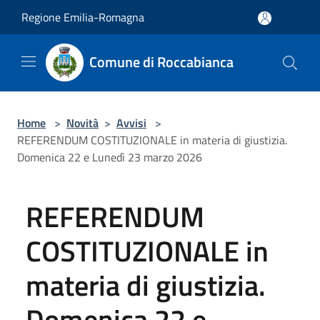
Salta al contenuto principale
Regione Emilia-Romagna
Comune di Roccabianca
Home
>
Novità
>
Avvisi
>
REFERENDUM COSTITUZIONALE in materia di giustizia.
Domenica 22 e Lunedì 23 marzo 2026
REFERENDUM
COSTITUZIONALE in
materia di giustizia.
Domenica 22 e