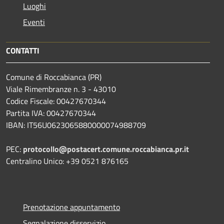
Luoghi
Eventi
CONTATTI
Comune di Roccabianca (PR)
Viale Rimembranze n. 3 - 43010
Codice Fiscale: 00427670344
Partita IVA: 00427670344
IBAN: IT56U0623065880000074988709
PEC:
protocollo@postacert.comune.roccabianca.pr.it
Centralino Unico: +39 0521 876165
Prenotazione appuntamento
Segnalazione disservizio