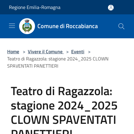
Salta al contenuto principale
Regione Emilia-Romagna
Comune di Roccabianca
Home
>
Vivere il Comune
>
Eventi
>
Teatro di Ragazzola: stagione 2024_2025 CLOWN
SPAVENTATI PANETTIERI
Teatro di Ragazzola:
stagione 2024_2025
CLOWN SPAVENTATI
PANETTIERI