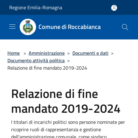
Salta al contenuto principale
Regione Emilia-Romagna
Comune di Roccabianca
Home
>
Amministrazione
>
Documenti e dati
>
Documento attività politica
>
Relazione di fine mandato 2019-2024
Relazione di fine
mandato 2019-2024
I titolari di incarichi politici sono persone nominate per
ricoprire ruoli di rappresentanza e gestione
dell'amministrazione comunale, come sindaco,