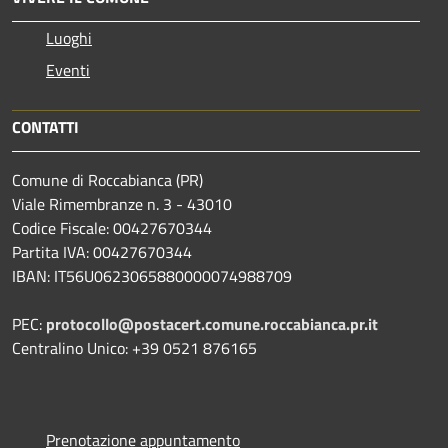
Luoghi
Eventi
CONTATTI
Comune di Roccabianca (PR)
Viale Rimembranze n. 3 - 43010
Codice Fiscale: 00427670344
Partita IVA: 00427670344
IBAN: IT56U0623065880000074988709
PEC:
protocollo@postacert.comune.roccabianca.pr.it
Centralino Unico: +39 0521 876165
Prenotazione appuntamento